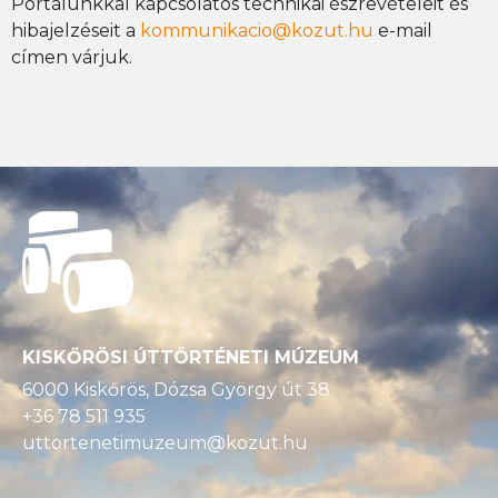
Portálunkkal kapcsolatos technikai észrevételeit és
hibajelzéseit a
kommunikacio@kozut.hu
e-mail
címen várjuk.
KISKŐRÖSI ÚTTÖRTÉNETI MÚZEUM
6000 Kiskőrös, Dózsa György út 38.
+36 78 511 935
uttortenetimuzeum@kozut.hu